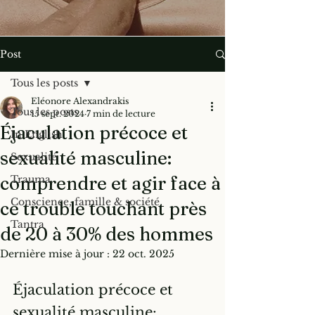
Post
Tous les posts
Eléonore Alexandrakis
Tous les posts
15 sept. 2024
7 min de lecture
Éjaculation précoce et
In English
sexualité masculine:
Sexualité
comprendre et agir face à
Trauma
Conscience, famille & société
ce trouble touchant près
Tantra
de 20 à 30% des hommes
Dernière mise à jour :
22 oct. 2025
Éjaculation précoce et 
sexualité masculine: 