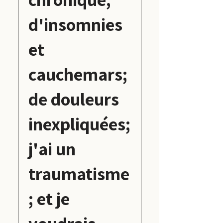
contacter.
du menu.
d'insomnies
et
cauchemars;
de douleurs
inexpliquées;
j'ai un
traumatisme
; et je