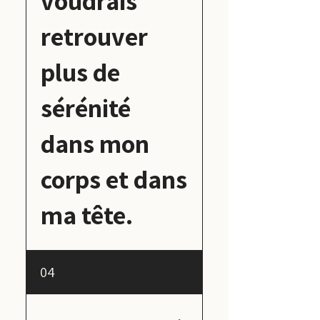
voudrais
retrouver
plus de
sérénité
dans mon
corps et dans
ma tête.
Vous pouvez
04
commencer par
visiter la page
Psychotraumatismes