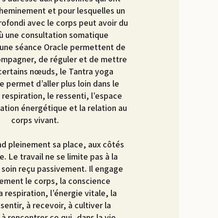
 cheminement et pour lesquelles un
profondi avec le corps peut avoir du
où une consultation somatique
 une séance Oracle permettent de
compagner, de réguler et de mettre
certains nœuds, le Tantra yoga
 permet d’aller plus loin dans le
a respiration, le ressenti, l’espace
lation énergétique et la relation au
corps vivant.​​
nd pleinement sa place, aux côtés
e. Le travail ne se limite pas à la
n soin reçu passivement. Il engage
tement le corps, la conscience
a respiration, l’énergie vitale, la
sentir, à recevoir, à cultiver la
à rencontrer ce qui, dans la vie