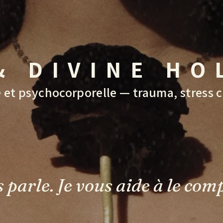
& DIVINE HO
t psychocorporelle — trauma, stress c
s parle. Je vous aide à le com