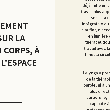
déjà initié un
travail plus ap
sens. Là 
NEMENT
intégrative ou
clarifier, d’ac
SUR LA
en lumière 
thérapeutique
U CORPS, À
travail avec l
intime, la circu
 L'ESPACE
Le yoga y pre
de la thérapi
parole, ni à u
plus direc
corporelle, l
capacité à 
présence et 