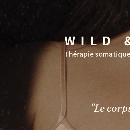
WILD 
Thérapie somatique e
"Le corp