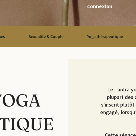
connexion
mes
Sexualité & Couple
Yoga thérapeutique
Le Tantra yo
YOGA
plupart des 
s'inscrit plutôt
engagé, lorsqu’
TIQUE
Cette séance